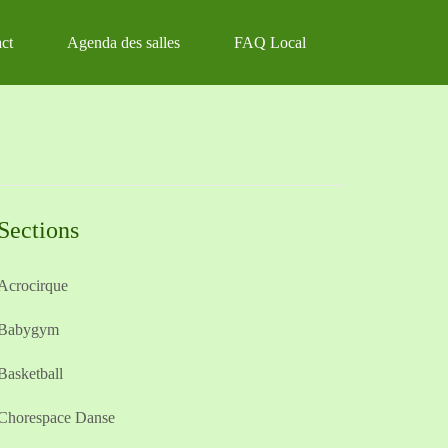
ct
Agenda des salles
FAQ Local
Sections
Acrocirque
Babygym
Basketball
Chorespace Danse