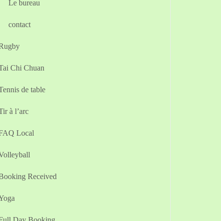
Le bureau
contact
Rugby
Tai Chi Chuan
Tennis de table
Tir à l’arc
FAQ Local
Volleyball
Booking Received
Yoga
Full Day Booking