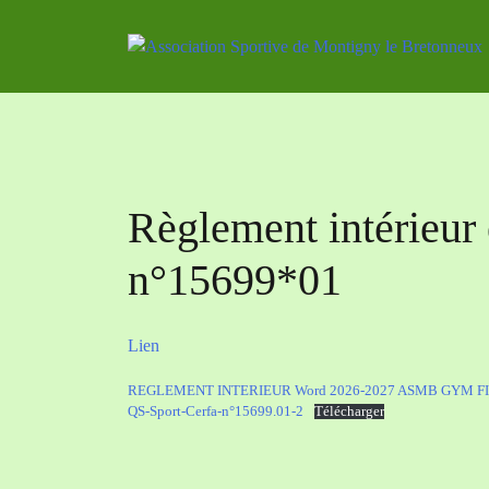
Skip
to
content
Règlement intérieu
n°15699*01
Lien
REGLEMENT INTERIEUR Word 2026-2027 ASMB GYM F
QS-Sport-Cerfa-n°15699.01-2
Télécharger